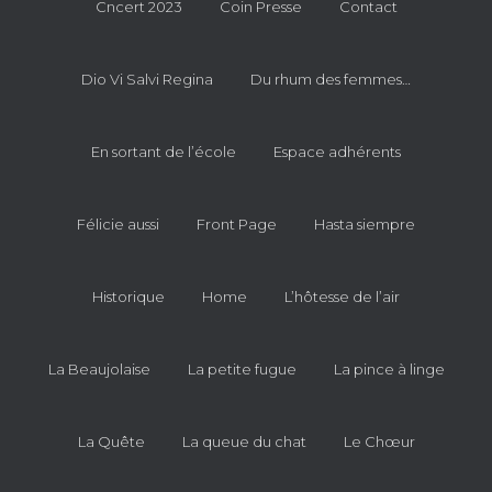
Cncert 2023
Coin Presse
Contact
Dio Vi Salvi Regina
Du rhum des femmes…
En sortant de l’école
Espace adhérents
Félicie aussi
Front Page
Hasta siempre
Historique
Home
L’hôtesse de l’air
La Beaujolaise
La petite fugue
La pince à linge
La Quête
La queue du chat
Le Chœur