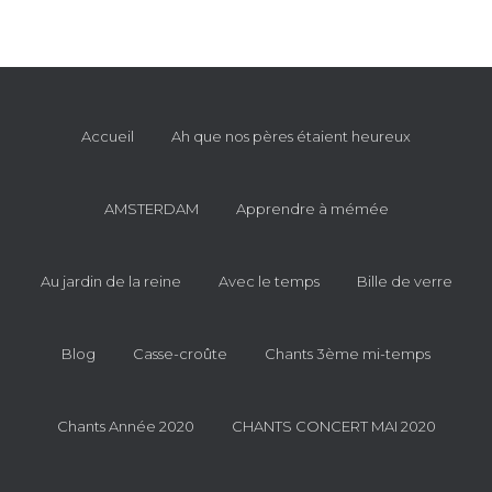
Accueil
Ah que nos pères étaient heureux
AMSTERDAM
Apprendre à mémée
Au jardin de la reine
Avec le temps
Bille de verre
Blog
Casse-croûte
Chants 3ème mi-temps
Chants Année 2020
CHANTS CONCERT MAI 2020