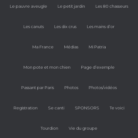
Le pauvre aveugle
Le petit jardin
Les 80 chasseurs
Les canuts
Les dix crus
Les mains d’or
Ma France
Médias
Mi Patria
Mon pote et mon chien
Page d’exemple
Passant par Paris
Photos
Photos/vidéos
Registration
Se canti
SPONSORS
Te voici
Tourdion
Vie du groupe