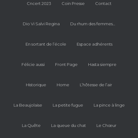
Cncert 2023
Coin Presse
Contact
Dio Vi Salvi Regina
Du rhum des femmes…
En sortant de l’école
Espace adhérents
Félicie aussi
Front Page
Hasta siempre
Historique
Home
L’hôtesse de l’air
La Beaujolaise
La petite fugue
La pince à linge
La Quête
La queue du chat
Le Chœur