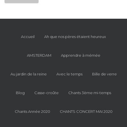
Accueil
Ah que nos pères étaient heureux
AMSTERDAM
Apprendre à mémée
Au jardin de la reine
Avec le temps
Bille de verre
Blog
Casse-croûte
Chants 3ème mi-temps
Chants Année 2020
CHANTS CONCERT MAI 2020