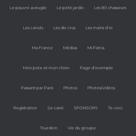
Le pauvre aveugle
Le petit jardin
Les 80 chasseurs
Les canuts
Les dix crus
Les mains d’or
Ma France
Médias
Mi Patria
Mon pote et mon chien
Page d’exemple
Passant par Paris
Photos
Photos/vidéos
Registration
Se canti
SPONSORS
Te voici
Tourdion
Vie du groupe