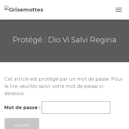
D
É
P
L
I
Protégé : Dio Vi Salvi Regina
E
R
L
A
N
A
V
Cet article est protégé par un mot de passe. Pour
I
G
le lire, veuillez saisir votre mot de passe ci-
A
dessous :
T
I
Mot de passe :
O
N