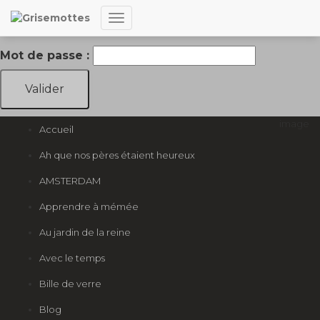
Cet article est protégé par un mot de passe. Pour le lire,
Déplier
veuillez saisir votre mot de passe ci-dessous :
la
Mot de passe :
navigation
image
Accueil
Ah que nos pères étaient heureux
AMSTERDAM
Apprendre à mémée
Au jardin de la reine
Avec le temps
Bille de verre
Blog