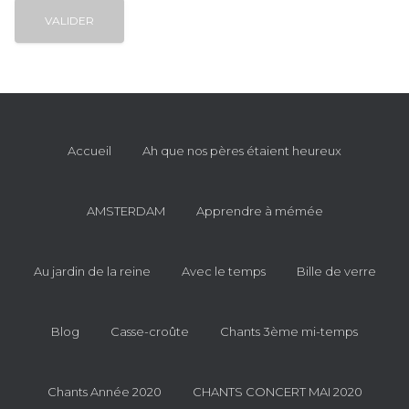
Accueil
Ah que nos pères étaient heureux
AMSTERDAM
Apprendre à mémée
Au jardin de la reine
Avec le temps
Bille de verre
Blog
Casse-croûte
Chants 3ème mi-temps
Chants Année 2020
CHANTS CONCERT MAI 2020