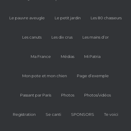
Le pauvre aveugle
Le petit jardin
Les 80 chasseurs
Les canuts
Les dix crus
Les mains d’or
Ma France
Médias
Mi Patria
Mon pote et mon chien
Page d’exemple
Passant par Paris
Photos
Photos/vidéos
Registration
Se canti
SPONSORS
Te voici