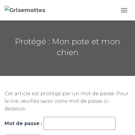
D
É
P
L
I
Protégé : Mon pote et mon
E
R
chien
L
A
N
A
V
I
G
Cet article est protégé par un mot de passe. Pour
A
le lire, veuillez saisir votre mot de passe ci-
T
I
dessous :
O
N
Mot de passe :