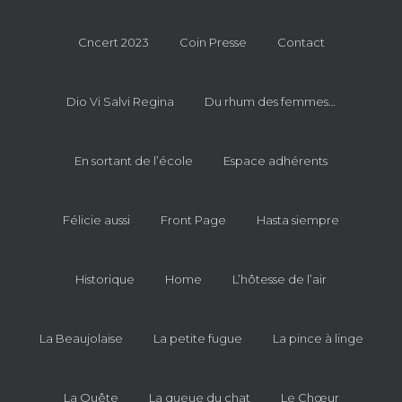
Cncert 2023
Coin Presse
Contact
Dio Vi Salvi Regina
Du rhum des femmes…
En sortant de l’école
Espace adhérents
Félicie aussi
Front Page
Hasta siempre
Historique
Home
L’hôtesse de l’air
La Beaujolaise
La petite fugue
La pince à linge
La Quête
La queue du chat
Le Chœur